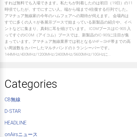
すれば無料でも入場できます。私たちが到着したのは初日（19日）の11
時頃でしたが、すでにすごい人。端から端まで4往復する行列でした。
アマチュア無線家の今年のハムフェアへの期待が伺えます。 会場内は
すでに多くの人々が各展示ブースで始まっている新製品の紹介や、イベ
ントなどに集まり、真剣に耳を傾けています。 ICOMブースはIC-905 入
ってすぐのICOM（アイコム）ブースでは、新製品のIC-905に注目が集
まっています。アマチュア無線業界では初となるVHF～SHF帯までの高
い周波数をカバーしたマルチバンドのトランシーバーです。
144MHz/430MHz/1200MHz/2400MHz/5600MHz/10GHzに...
Categories
CB無線
D-STAR
HEADLINE
onAirsニュース