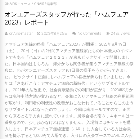
ONAIRSニュース
/
ONAIRS編集部
オンエアーズスタッフが行った「ハムフェア
2023」レポート
onAirs-master
2023年8月25日
No Comments
2432 views
アマチュア無線の祭典「ハムフェア2023」が開催！ 2023年8月19日
（土）、20日（日）の2日間アマチュア無線家たちの日本最大のイベン
トでもある「ハムフェア２０２３」が東京ビックサイトで開幕しまし
た。日本国内はもちろん、海外からも関係者が集うアマチュア無線の祭
典に、わがオンエアーズスタッフも1日目の様子をうかがってきまし
た。 ビックサイト正面にもハムフェアの看板が飾られていました。今
年は「さあ行こう！アマチュア無線の新時代」というサブタイトルで
す。2021年の法改正で、社会貢献活動での利用が広がり、2023年9月か
らは免許申請方法が変わるなど、令和に入りアマチュア無線の利用範囲
が広がり、利用者の利便性の改善がおこなわれていることからこのよう
なサブタイトルになったのでしょう。 今回は南ホールですので、正面
から来ると右手方向に流れていきます。展示会場の南３，４ホールは一
番奥なので、少し歩かなければなりません。 入場前にはチケットを購
入します。日本アマチュア無線連盟（JARL）に入会している方は会員
証を提示すると1,000円で入場でき、入り口の入会ブースでJARLに入会