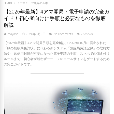
HEADLINE
/
アマチュア無線の基本
【2026年最新】4アマ開局・電子申請の完全ガ
イド！初心者向けに手順と必要なものを徹底
解説
mayasa
2026年8月9日
No Comments
26 views
【2026年最新】4アマ開局手順を完全解説！2025年10月に廃止された
「紙の無線局免許状」に代わる新システム「無線局免許記録」の取得方
法や、返信用封筒が不要になった電子申請の手順、スマホでの備え付け
ルールまで、初心者が迷わず一生モノのコールサインをゲットするため
の完全ガイドです。