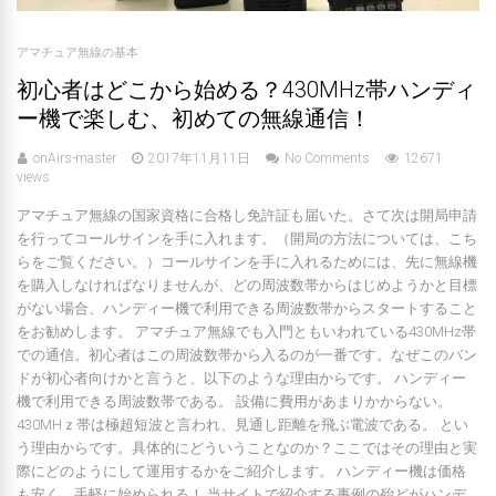
アマチュア無線の基本
初心者はどこから始める？430MHz帯ハンディ
ー機で楽しむ、初めての無線通信！
onAirs-master
2017年11月11日
No Comments
12671
views
アマチュア無線の国家資格に合格し免許証も届いた。さて次は開局申請
を行ってコールサインを手に入れます。（開局の方法については、こち
らをご覧ください。）コールサインを手に入れるためには、先に無線機
を購入しなければなりませんが、どの周波数帯からはじめようかと目標
がない場合、ハンディー機で利用できる周波数帯からスタートすること
をお勧めします。 アマチュア無線でも入門ともいわれている430MHz帯
での通信。初心者はこの周波数帯から入るのが一番です。なぜこのバン
ドが初心者向けかと言うと、以下のような理由からです。 ハンディー
機で利用できる周波数帯である。 設備に費用があまりかからない。
430MHｚ帯は極超短波と言われ、見通し距離を飛ぶ電波である。 とい
う理由からです。具体的にどういうことなのか？ここではその理由と実
際にどのようにして運用するかをご紹介します。 ハンディー機は価格
も安く、手軽に始められる！ 当サイトで紹介する事例の殆どがハンデ