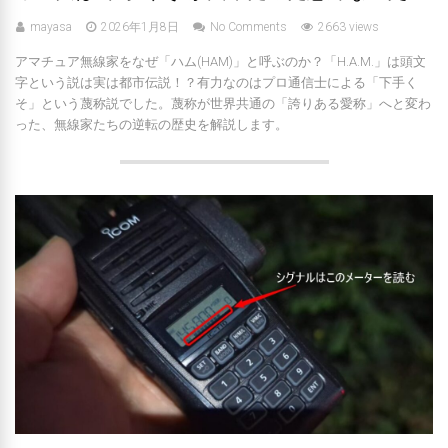
mayasa
2026年1月8日
No Comments
2663 views
アマチュア無線家をなぜ「ハム(HAM)」と呼ぶのか？「H.A.M.」は頭文
字という説は実は都市伝説！？有力なのはプロ通信士による「下手く
そ」という蔑称説でした。蔑称が世界共通の「誇りある愛称」へと変わ
った、無線家たちの逆転の歴史を解説します。