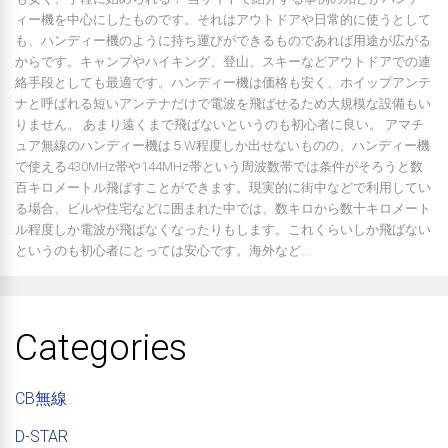
ィー機を中心にしたものです。それはアウトドアや日常的に使うとして
も、ハンディー機のように持ち運びができるものであれば用途が広がる
からです。キャンプやハイキング、登山、スキーなどアウトドアでの連
絡手段としても最適です。ハンディー機は価格も安く、ホイップアンテ
ナと呼ばれる短いアンテナだけで電波を飛ばせるため大規模な設備もい
りません。 あまり遠くまで飛ばないというのも初心者に良い。 アマチ
ュア無線のハンディー機は５W程度しか出せないものの、ハンディー機
で使える430MHz帯や144MHz帯という周波数帯では条件がそろうと数
百キロメートル飛ばすことができます。現実的に街中などで利用してい
る場合、ビルや住宅などに囲まれた中では、数キロから数十キロメート
ル程度しか電波が飛ばなくなったりもします。これくらいしか飛ばない
というのも初心者にとっては安心です。海外など...
Categories
CB無線
D-STAR