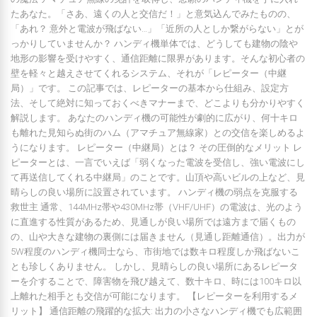
たあなた。「さあ、遠くの人と交信だ！」と意気込んでみたものの、
「あれ？ 意外と電波が飛ばない…」「近所の人としか繋がらない」とが
っかりしていませんか？ ハンディ機単体では、どうしても建物の陰や
地形の影響を受けやすく、通信距離に限界があります。そんな初心者の
壁を軽々と越えさせてくれるシステム、それが「レピーター（中継
局）」です。 この記事では、レピーターの基本から仕組み、設定方
法、そして絶対に知っておくべきマナーまで、どこよりも分かりやすく
解説します。 あなたのハンディ機の可能性が劇的に広がり、何十キロ
も離れた見知らぬ街のハム（アマチュア無線家）との交信を楽しめるよ
うになります。 レピーター（中継局）とは？ その圧倒的なメリット レ
ピーターとは、一言でいえば「弱くなった電波を受信し、強い電波にし
て再送信してくれる中継局」のことです。山頂や高いビルの上など、見
晴らしの良い場所に設置されています。 ハンディ機の弱点を克服する
救世主 通常、144MHz帯や430MHz帯（VHF/UHF）の電波は、光のよう
に直進する性質があるため、見通しが良い場所では遠方まで届くもの
の、山や大きな建物の裏側には届きません（見通し距離通信）。出力が
5W程度のハンディ機同士なら、市街地では数キロ程度しか飛ばないこ
とも珍しくありません。 しかし、見晴らしの良い場所にあるレピータ
ーを介することで、障害物を飛び越えて、数十キロ、時には100キロ以
上離れた相手とも交信が可能になります。 【レピーターを利用するメ
リット】 通信距離の飛躍的な拡大: 出力の小さなハンディ機でも広範囲