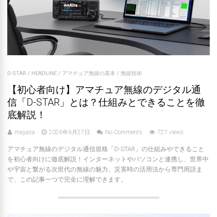
D-STAR
/
HEADLINE
/
アマチュア無線の基本
/
無線技術
【初心者向け】アマチュア無線のデジタル通
信「D-STAR」とは？仕組みとできることを徹
底解説！
mayasa
2026年6月27日
No Comments
727 views
アマチュア無線のデジタル通信規格「D-STAR」の仕組みやできること
を初心者向けに徹底解説！インターネットやパソコンと連携し、世界中
や宇宙と繋がる次世代の無線の魅力、災害時の活用法から専門用語ま
で、この記事一つで完全に理解できます。