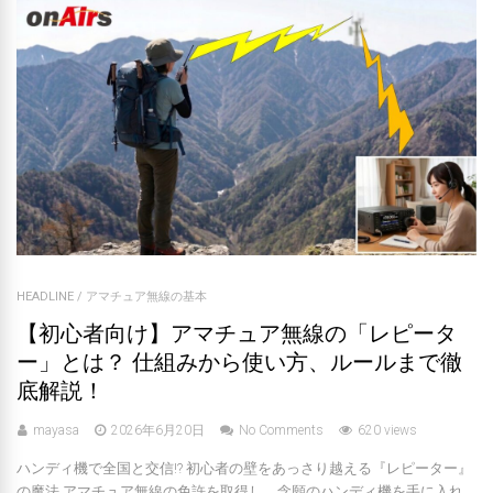
HEADLINE
/
アマチュア無線の基本
【初心者向け】アマチュア無線の「レピータ
ー」とは？ 仕組みから使い方、ルールまで徹
底解説！
mayasa
2026年6月20日
No Comments
620 views
ハンディ機で全国と交信!? 初心者の壁をあっさり越える『レピーター』
の魔法 アマチュア無線の免許を取得し、念願のハンディ機を手に入れ