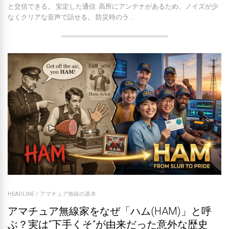
と交信できる。 安定した通信: 高所にアンテナがあるため、ノイズが少
なくクリアな音声で話せる。 防災時のラ...
HEADLINE
/
アマチュア無線の基本
アマチュア無線家をなぜ「ハム(HAM)」と呼
ぶ？実は”下手くそ”が由来だった意外な歴史