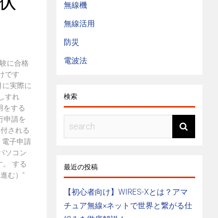
状
無線機
無線活用
防災
電波法
験に合格
けです
月に実際に
検索
しすれ
用をする
発行申請を
送付される
 電子申請
のパソコン
す。 する
最近の投稿
進む）”
【初心者向け】WIRES-Xとは？アマ
チュア無線×ネットで世界と繋がる仕