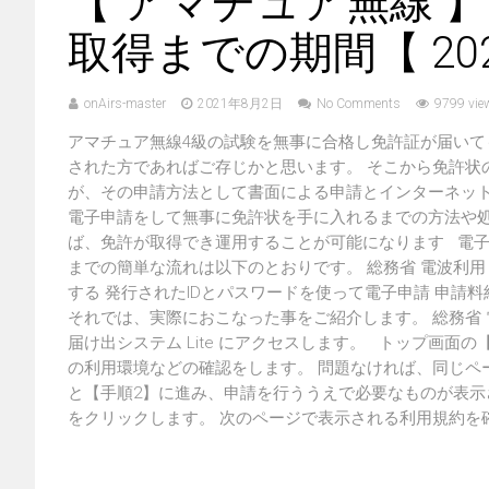
【 アマチュア無線 
取得までの期間【 20
onAirs-master
2021年8月2日
No Comments
9799 vie
アマチュア無線4級の試験を無事に合格し免許証が届い
された方であればご存じかと思います。 そこから免許状
が、その申請方法として書面による申請とインターネットか
電子申請をして無事に免許状を手に入れるまでの方法や処
ば、免許が取得でき運用することが可能になります 電子
までの簡単な流れは以下のとおりです。 総務省 電波利用 電
する 発行されたIDとパスワードを使って電子申請 申請
それでは、実際におこなった事をご紹介します。 総務省 
届け出システム Lite にアクセスします。 トップ画面の
の利用環境などの確認をします。 問題なければ、同じページ
と【手順2】に進み、申請を行ううえで必要なものが表示さ
をクリックします。 次のページで表示される利用規約を確認