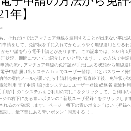
】電子申請の方法から免許
21年】
ws
ても、それだけではアマチュア無線を運用することが出来ない事は試
の申請をして、免許状を手に入れてからようやく無線運用となるわ
ら申請を行う電子申請とがあります。 この記事では、2021年6
理状況、期間についてご紹介したいと思います。 この方法で申請
申請の流れ アマチュア無線の免許証が手元にある状態から無線運
子申請 届け出システム Lite でユーザー登録、IDとパスワード
料納付の案内メールが届いたら申請料を納付 審査終了後、免許状が
電波利用 電子申請 届け出システムにユーザー登録 総務省 電波利用
【手順1】の ” システムをご利用の前に ” をクリックして、ご利用
の右下にある青いボタンの ” 新規ユーザ登録 ” をクリックしま
れるので確認します。 ページ一番下の青いボタン ” はい（登録へ
し、最下部にある青いボタン ” 同意する（...