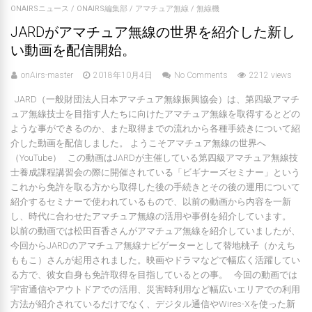
ONAIRSニュース
/
ONAIRS編集部
/
アマチュア無線
/
無線機
JARDがアマチュア無線の世界を紹介した新し
い動画を配信開始。
onAirs-master
2018年10月4日
No Comments
2212 views
JARD（一般財団法人日本アマチュア無線振興協会）は、第四級アマチ
ュア無線技士を目指す人たちに向けたアマチュア無線を取得するとどの
ような事ができるのか、また取得までの流れから各種手続きについて紹
介した動画を配信しました。 ようこそアマチュア無線の世界へ
（YouTube） この動画はJARDが主催している第四級アマチュア無線技
士養成課程講習会の際に開催されている「ビギナーズセミナー」という
これから免許を取る方から取得した後の手続きとその後の運用について
紹介するセミナーで使われているもので、以前の動画から内容を一新
し、時代に合わせたアマチュア無線の活用や事例を紹介しています。
以前の動画では松田百香さんがアマチュア無線を紹介していましたが、
今回からJARDのアマチュア無線ナビゲーターとして替地桃子（かえち
ももこ）さんが起用されました。映画やドラマなどで幅広く活躍してい
る方で、彼女自身も免許取得を目指しているとの事。 今回の動画では
宇宙通信やアウトドアでの活用、災害時利用など幅広いエリアでの利用
方法が紹介されているだけでなく、デジタル通信やWires-Xを使った新