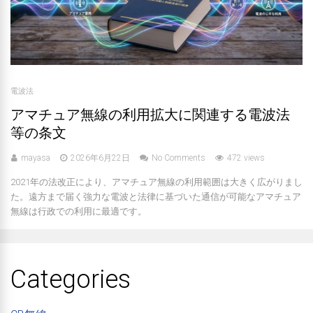
電波法
アマチュア無線の利用拡大に関連する電波法
等の条文
mayasa
2026年6月22日
No Comments
472 views
2021年の法改正により、アマチュア無線の利用範囲は大きく広がりまし
た。遠方まで届く強力な電波と法律に基づいた通信が可能なアマチュア
無線は行政での利用に最適です。
Categories