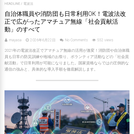
HEADLINE
/
電波法
自治体職員や消防団も日常利用OK！電波法改
正で広がったアマチュア無線「社会貢献活
動」のすべて
mayasa
2026年6月22日
No Comments
552 views
2021年の電波法改正でアマチュア無線の活用が激変！消防団や自治体職
員も日常の防災訓練や地域のお祭り、ボランティア活動などの「社会貢
献活動」で日常利用が可能になりました。国家資格ならではの圧倒的な
通信の強みと、具体的な導入手順を徹底解説します。