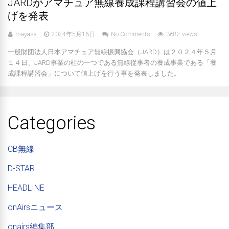
JARDがアマチュア無線養成課程講習会の値上
げを発表
mayasa
2024年5月16日
No Comments
3682 views
一般財団法人日本アマチュア無線振興協会（JARD）は２０２４年５月
１４日、JARD事業の柱の一つである無線従事者の養成事業である「養
成課程講習会」について値上げを行う事を発表しました。
Categories
CB無線
D-STAR
HEADLINE
onAirsニュース
onairs編集部