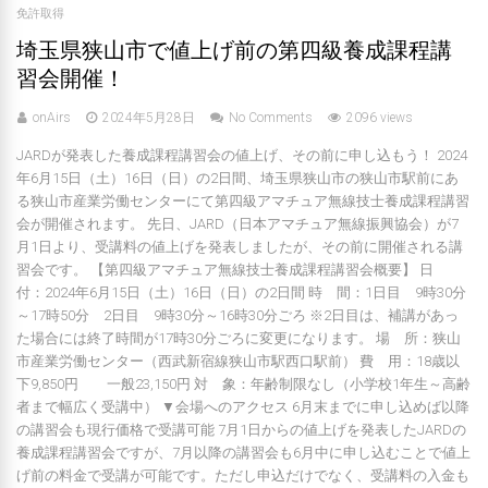
免許取得
埼玉県狭山市で値上げ前の第四級養成課程講
習会開催！
onAirs
2024年5月28日
No Comments
2096 views
JARDが発表した養成課程講習会の値上げ、その前に申し込もう！ 2024
年6月15日（土）16日（日）の2日間、埼玉県狭山市の狭山市駅前にあ
る狭山市産業労働センターにて第四級アマチュア無線技士養成課程講習
会が開催されます。 先日、JARD（日本アマチュア無線振興協会）が7
月1日より、受講料の値上げを発表しましたが、その前に開催される講
習会です。 【第四級アマチュア無線技士養成課程講習会概要】 日
付：2024年6月15日（土）16日（日）の2日間 時 間：1日目 9時30分
～17時50分 2日目 9時30分～16時30分ごろ ※2日目は、補講があっ
た場合には終了時間が17時30分ごろに変更になります。 場 所：狭山
市産業労働センター（西武新宿線狭山市駅西口駅前） 費 用：18歳以
下9,850円 一般23,150円 対 象：年齢制限なし（小学校1年生～高齢
者まで幅広く受講中） ▼会場へのアクセス 6月末までに申し込めば以降
の講習会も現行価格で受講可能 7月1日からの値上げを発表したJARDの
養成課程講習会ですが、7月以降の講習会も6月中に申し込むことで値上
げ前の料金で受講が可能です。ただし申込だけでなく、受講料の入金も