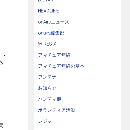
HEADLINE
onAirsニュース
、
onairs編集部
WIRES-X
出し
アマチュア無線
ち
アマチュア無線の基本
アンテナ
お知らせ
ハンディ機
ボランティア活動
レジャー
局