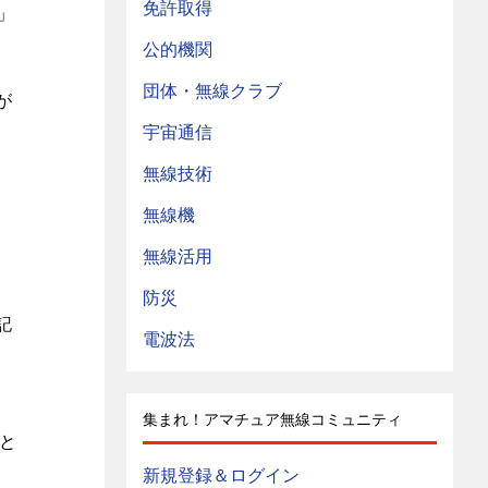
免許取得
」
公的機関
団体・無線クラブ
が
宇宙通信
無線技術
無線機
ま
無線活用
防災
記
電波法
集まれ！アマチュア無線コミュニティ
と
新規登録＆ログイン