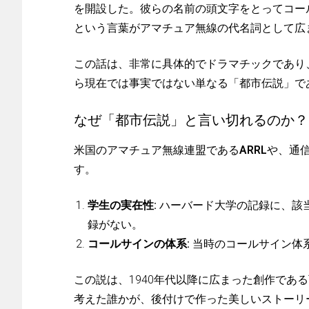
を開設した。彼らの名前の頭文字をとってコール
という言葉がアマチュア無線の代名詞として広
この話は、非常に具体的でドラマチックであり
ら現在では事実ではない単なる「都市伝説」で
なぜ「都市伝説」と言い切れるのか？
米国のアマチュア無線連盟である
ARRL
や、通
す。
学生の実在性:
ハーバード大学の記録に、該当す
録がない。
コールサインの体系:
当時のコールサイン体
この説は、1940年代以降に広まった創作であ
考えた誰かが、後付けで作った美しいストーリ