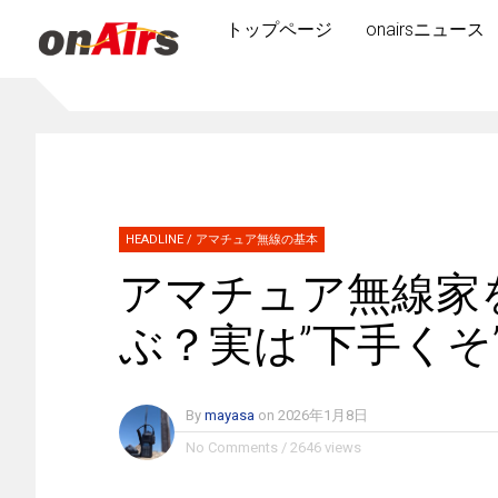
トップページ
onairsニュース
HEADLINE
/
アマチュア無線の基本
アマチュア無線家を
ぶ？実は”下手くそ
By
mayasa
on
2026年1月8日
No Comments
/
2646 views