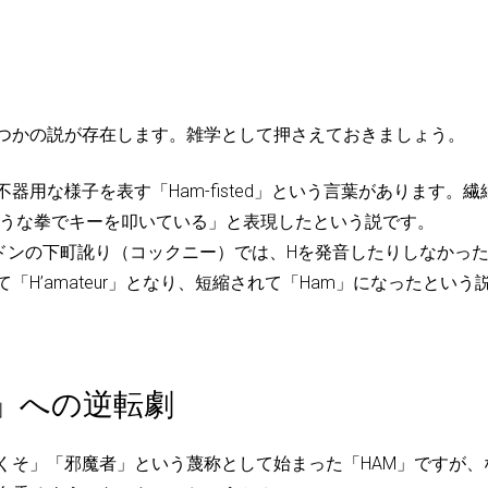
つかの説が存在します。雑学として押さえておきましょう。
器用な様子を表す「Ham-fisted」という言葉があります。繊
うな拳でキーを叩いている」と表現したという説です。
ドンの下町訛り（コックニー）では、Hを発音したりしなかっ
て「H’amateur」となり、短縮されて「Ham」になったという
」への逆転劇
くそ」「邪魔者」という蔑称として始まった「HAM」ですが、