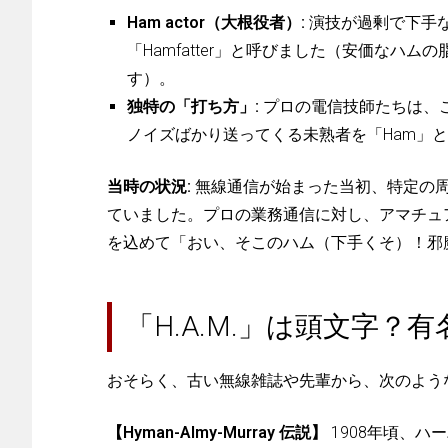
Ham actor（大根役者）:
演技が過剰で下手な役
「Hamfatter」と呼びました（安価なハ
す）。
独特の「打ち方」:
プロの電信技師たちは、
ノイズばかり送ってくる未熟者を「Ham」
当時の状況:
無線通信が始まった当初、特定の
ていました。プロの業務通信に対し、アマチュ
を込めて「おい、そこのハム（下手くそ）！邪
「H.A.M.」は頭文字？
おそらく、古い無線雑誌や先輩から、次のよう
【Hyman-Almy-Murray 伝説】
1908年頃、ハー