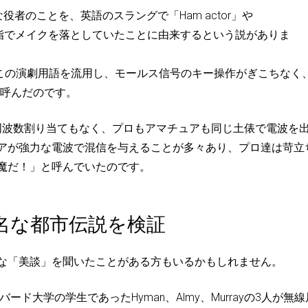
者のことを、英語のスラングで「Ham actor」や
ムの脂でメイクを落としていたことに由来するという説がありま
この演劇用語を流用し、モールス信号のキー操作がぎこちなく
と呼んだのです。
周波数割り当てもなく、プロもアマチュアも同じ土俵で電波を
アが強力な電波で混信を与えることが多々あり、プロ達は苛立
魔だ！」と呼んでいたのです。
有名な都市伝説を検証
な「美談」を聞いたことがある方もいるかもしれません。
バード大学の学生であったHyman、Almy、Murrayの3人が無線