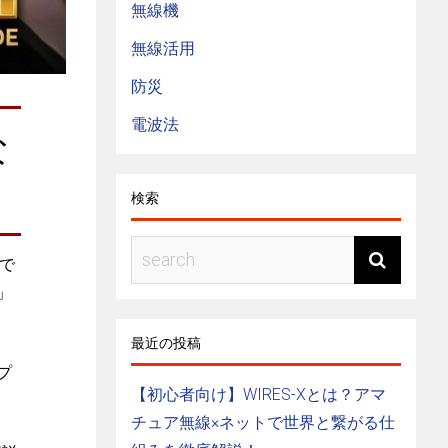
無線機
無線活用
防災
電波法
な
検索
で
」
最近の投稿
プ
【初心者向け】WIRES-Xとは？アマ
チュア無線×ネットで世界と繋がる仕