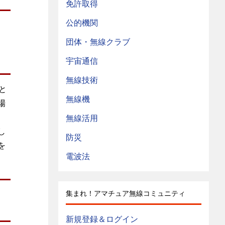
免許取得
公的機関
団体・無線クラブ
宇宙通信
無線技術
と
無線機
場
無線活用
し
防災
を
電波法
集まれ！アマチュア無線コミュニティ
新規登録＆ログイン