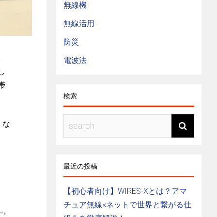
無線機
無線活用
防災
。
電波法
し
帯
検索
。な
最近の投稿
【初心者向け】WIRES-Xとは？アマ
チュア無線×ネットで世界と繋がる仕
ご