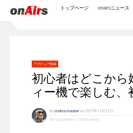
トップページ
onairsニュース
アマチュア無線
初心者はどこから始
ィー機で楽しむ、
By
onAirs-master
on
2017年11月11日
No Comments
/
12651 views