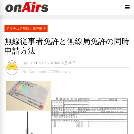
アマチュア無線
/
免許取得
無線従事者免許と無線局免許の同時
申請方法
By
JJ1EGG
on
2023年10月20日
No Comments
/
7099 views