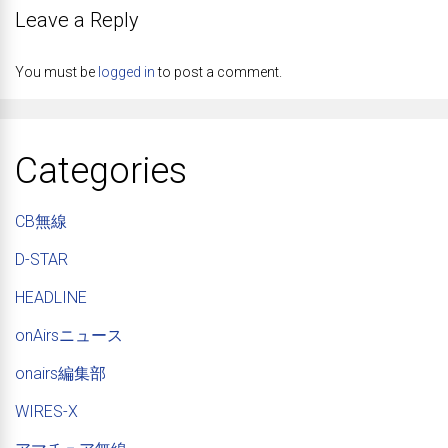
Leave a Reply
You must be
logged in
to post a comment.
Categories
CB無線
D-STAR
HEADLINE
onAirsニュース
onairs編集部
WIRES-X