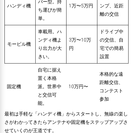
バー型。持
ハンディ機
1万〜5万円
ンプ、近距
ち運びが簡
離の交信
単。
車載用。ハ
ドライブ中
ンディ機よ
3万〜10万
の交信、自
モービル機
り出力が大
円
宅での簡易
きい。
設置
自宅に据え
本格的な遠
置く本格
距離交信、
固定機
派。世界中
10万円〜
コンテスト
と交信可
参加
能。
最初は手軽な「ハンディ機」からスタートし、無線の楽し
さがわかってきたらアンテナや固定機をステップアップさ
せていくのが王道です。