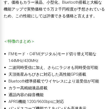
す。価格もカラー液晶、小型化、Bluetooth搭載と大幅な
機能アップで実勢価格で５万２千円程度が予想されている
ため、この性能にしては評価できる価格と言えます。
＜特徴のまとめ＞
FMモード・C4FM(デジタル)モード切り替え可能な
144MHz/430MHz
二波同時受信に加え、さらにラジオも同時受信可能
天頂衛星みちびきに対応した高性能GPS搭載
Bluetooth標準搭載でワイヤレスにより送受信が可能
カラー高精細液晶搭載
通話内容の録音機能
APRS機能 1200/9600bpsに対応
バンドスコープ機能で７９バンドを高速表示