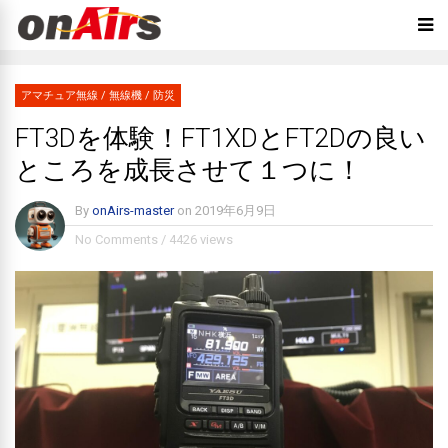
アマチュア無線
/
無線機
/
防災
FT3Dを体験！FT1XDとFT2Dの良い
ところを成長させて１つに！
By
onAirs-master
on
2019年6月9日
No Comments
/
4426 views