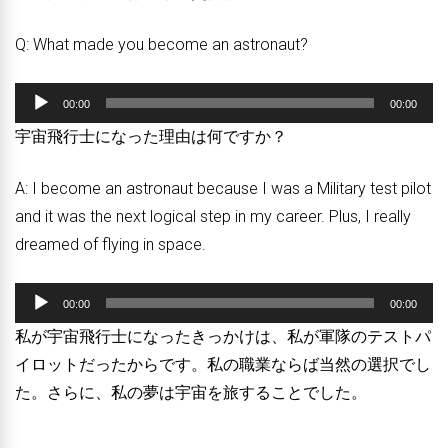
Q: What made you become an astronaut?
音
00:00
00:00
声
宇宙飛行士になった理由は何ですか？
プ
レ
A: I become an astronaut because I was a Military test pilot
ー
and it was the next logical step in my career. Plus, I really
ヤ
dreamed of flying in space.
ー
音
00:00
00:00
声
私が宇宙飛行士になったきっかけは、私が軍隊のテストパ
プ
イロットだったからです。私の職業ならば当然の選択でし
レ
た。さらに、私の夢は宇宙を旅することでした。
ー
ヤ