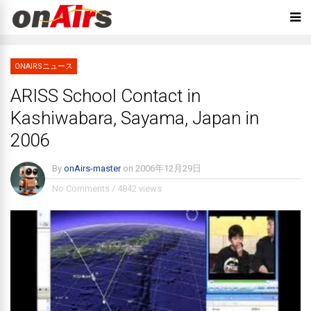
ONAIRSニュース
ARISS School Contact in
Kashiwabara, Sayama, Japan in
2006
By
onAirs-master
on
2006年12月29日
No Comments
/
4842 views