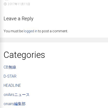
2017年11月11日
Leave a Reply
You must be
logged in
to post a comment.
Categories
CB無線
D-STAR
HEADLINE
onAirsニュース
onairs編集部