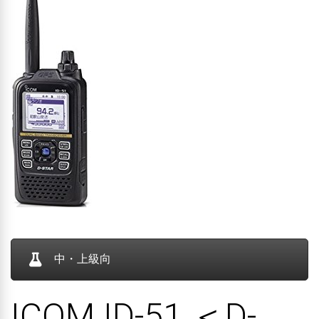
中・上級向
ICOM ID-51 ＜D-