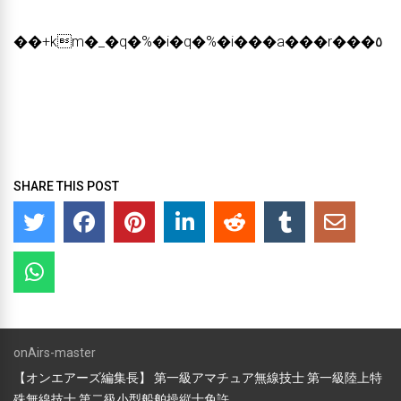
��+km�_�q�%�i�q�%�i���a���r���٥
SHARE THIS POST
onAirs-master
【オンエアーズ編集長】 第一級アマチュア無線技士 第一級陸上特
殊無線技士 第二級小型船舶操縦士免許