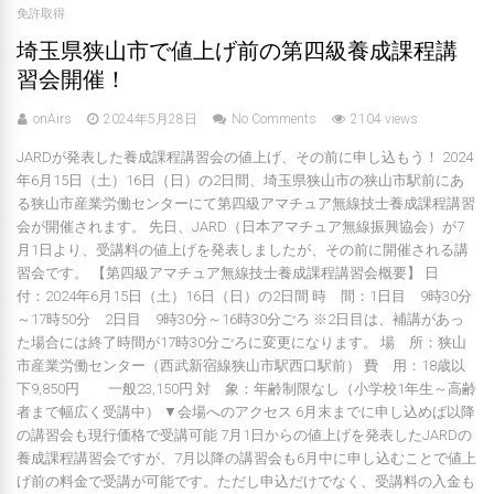
免許取得
埼玉県狭山市で値上げ前の第四級養成課程講
習会開催！
onAirs
2024年5月28日
No Comments
2104 views
JARDが発表した養成課程講習会の値上げ、その前に申し込もう！ 2024
年6月15日（土）16日（日）の2日間、埼玉県狭山市の狭山市駅前にあ
る狭山市産業労働センターにて第四級アマチュア無線技士養成課程講習
会が開催されます。 先日、JARD（日本アマチュア無線振興協会）が7
月1日より、受講料の値上げを発表しましたが、その前に開催される講
習会です。 【第四級アマチュア無線技士養成課程講習会概要】 日
付：2024年6月15日（土）16日（日）の2日間 時 間：1日目 9時30分
～17時50分 2日目 9時30分～16時30分ごろ ※2日目は、補講があっ
た場合には終了時間が17時30分ごろに変更になります。 場 所：狭山
市産業労働センター（西武新宿線狭山市駅西口駅前） 費 用：18歳以
下9,850円 一般23,150円 対 象：年齢制限なし（小学校1年生～高齢
者まで幅広く受講中） ▼会場へのアクセス 6月末までに申し込めば以降
の講習会も現行価格で受講可能 7月1日からの値上げを発表したJARDの
養成課程講習会ですが、7月以降の講習会も6月中に申し込むことで値上
げ前の料金で受講が可能です。ただし申込だけでなく、受講料の入金も