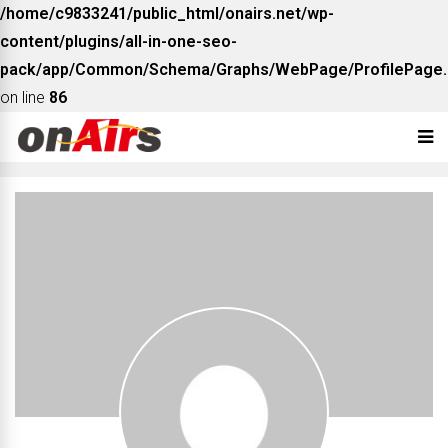
/home/c9833241/public_html/onairs.net/wp-
content/plugins/all-in-one-seo-
pack/app/Common/Schema/Graphs/WebPage/ProfilePage.
on line
86