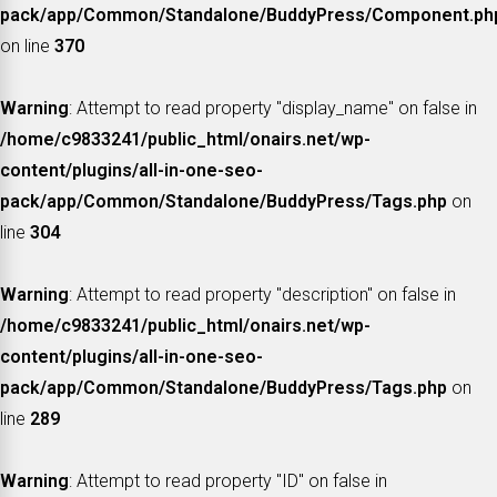
pack/app/Common/Standalone/BuddyPress/Component.ph
on line
370
Warning
: Attempt to read property "display_name" on false in
/home/c9833241/public_html/onairs.net/wp-
content/plugins/all-in-one-seo-
pack/app/Common/Standalone/BuddyPress/Tags.php
on
line
304
Warning
: Attempt to read property "description" on false in
/home/c9833241/public_html/onairs.net/wp-
content/plugins/all-in-one-seo-
pack/app/Common/Standalone/BuddyPress/Tags.php
on
line
289
Warning
: Attempt to read property "ID" on false in