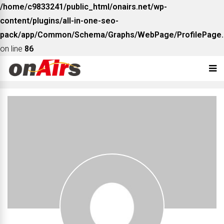
/home/c9833241/public_html/onairs.net/wp-
content/plugins/all-in-one-seo-
pack/app/Common/Schema/Graphs/WebPage/ProfilePage.
on line
86