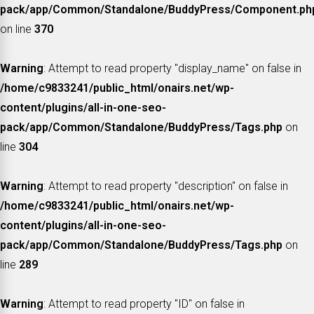
pack/app/Common/Standalone/BuddyPress/Component.ph
on line
370
Warning
: Attempt to read property "display_name" on false in
/home/c9833241/public_html/onairs.net/wp-
content/plugins/all-in-one-seo-
pack/app/Common/Standalone/BuddyPress/Tags.php
on
line
304
Warning
: Attempt to read property "description" on false in
/home/c9833241/public_html/onairs.net/wp-
content/plugins/all-in-one-seo-
pack/app/Common/Standalone/BuddyPress/Tags.php
on
line
289
Warning
: Attempt to read property "ID" on false in