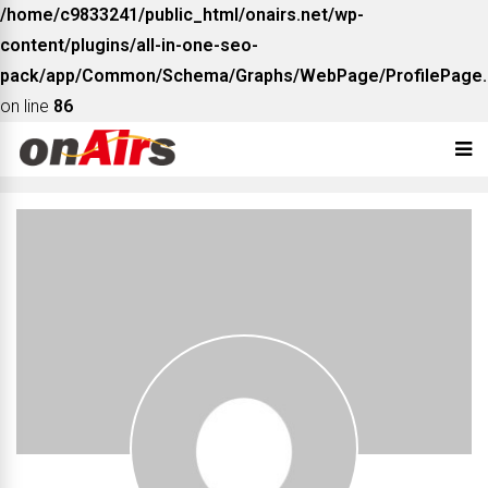
/home/c9833241/public_html/onairs.net/wp-
content/plugins/all-in-one-seo-
pack/app/Common/Schema/Graphs/WebPage/ProfilePage.
on line
86