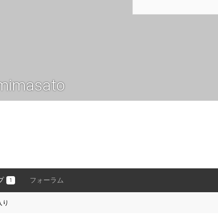
mimasato
プ
フォーラム
1
入り