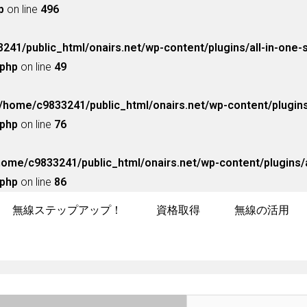
p
on line
496
241/public_html/onairs.net/wp-content/plugins/all-in-one-
php
on line
49
/home/c9833241/public_html/onairs.net/wp-content/plugins
php
on line
76
home/c9833241/public_html/onairs.net/wp-content/plugins/a
php
on line
86
無線ステップアップ！
資格取得
無線の活用