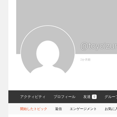
@toyoizu
2か月前
アクティビティ
プロフィール
友達
グルー
0
開始したトピック
返信
エンゲージメント
お気に