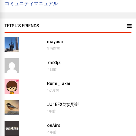
コミュニティマニュアル
TETSU’S FRIENDS
mayasa
3 時間前
7m3tjz
7 日前
Rumi_Takai
1か月前
JJ1EFX防災野郎
1年前
onAirs
2 年前