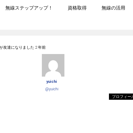
無線ステップアップ！
資格取得
無線の活用
が友達になりました
2 年前
yuichi
@yuichi
プロフィー