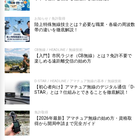
お知らせ
/
免許取得
陸上特殊無線技士とは？必要な職業・各級の周波数
帯の違いを徹底解説！
CB無線
/
HEADLINE
/
無線技術
【入門】市民ラジオ（CB無線）とは？免許不要で
楽しめる遠距離交信の始め方
D-STAR
/
HEADLINE
/
アマチュア無線の基本
/
無線技術
【初心者向け】アマチュア無線のデジタル通信「D-
STAR」とは？仕組みとできることを徹底解説！
免許取得
【2026年最新】アマチュア無線の始め方・資格取
得から開局申請まで完全ガイド