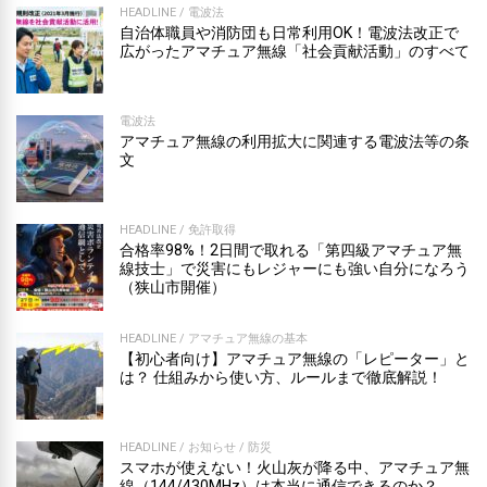
HEADLINE
/
電波法
自治体職員や消防団も日常利用OK！電波法改正で
広がったアマチュア無線「社会貢献活動」のすべて
電波法
アマチュア無線の利用拡大に関連する電波法等の条
文
HEADLINE
/
免許取得
合格率98%！2日間で取れる「第四級アマチュア無
線技士」で災害にもレジャーにも強い自分になろう
（狭山市開催）
HEADLINE
/
アマチュア無線の基本
【初心者向け】アマチュア無線の「レピーター」と
は？ 仕組みから使い方、ルールまで徹底解説！
HEADLINE
/
お知らせ
/
防災
スマホが使えない！火山灰が降る中、アマチュア無
線（144/430MHz）は本当に通信できるのか？