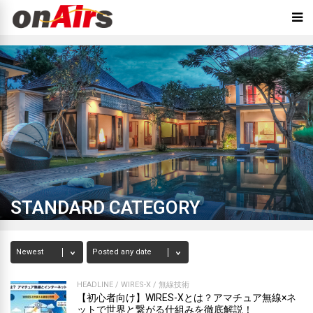
STANDARD CATEGORY
HEADLINE
/
WIRES-X
/
無線技術
【初心者向け】WIRES-Xとは？アマチュア無線×ネ
ットで世界と繋がる仕組みを徹底解説！