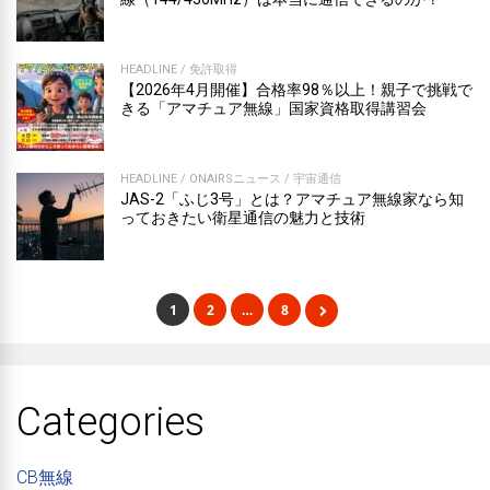
HEADLINE
/
免許取得
【2026年4月開催】合格率98％以上！親子で挑戦で
きる「アマチュア無線」国家資格取得講習会
HEADLINE
/
ONAIRSニュース
/
宇宙通信
JAS-2「ふじ3号」とは？アマチュア無線家なら知
っておきたい衛星通信の魅力と技術
1
2
…
8
Categories
CB無線