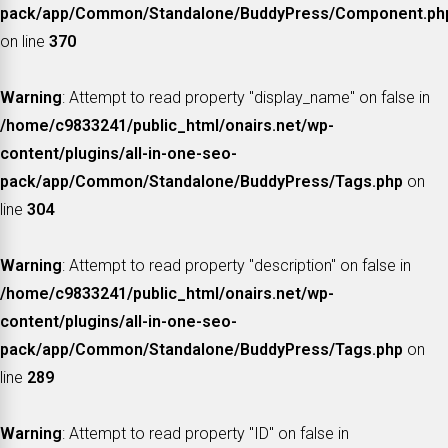
pack/app/Common/Standalone/BuddyPress/Component.ph
on line
370
Warning
: Attempt to read property "display_name" on false in
/home/c9833241/public_html/onairs.net/wp-
content/plugins/all-in-one-seo-
pack/app/Common/Standalone/BuddyPress/Tags.php
on
line
304
Warning
: Attempt to read property "description" on false in
/home/c9833241/public_html/onairs.net/wp-
content/plugins/all-in-one-seo-
pack/app/Common/Standalone/BuddyPress/Tags.php
on
line
289
Warning
: Attempt to read property "ID" on false in