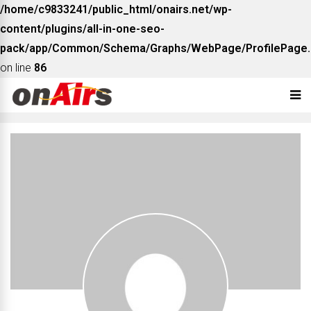
/home/c9833241/public_html/onairs.net/wp-
content/plugins/all-in-one-seo-
pack/app/Common/Schema/Graphs/WebPage/ProfilePage.
on line
86