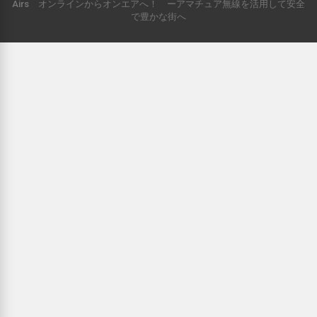
Airs オンラインからオンエアへ！ ーアマチュア無線を活用して安全
で豊かな街へ