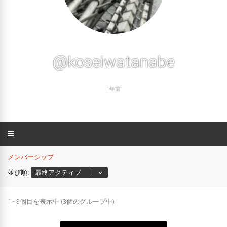
@koseiwatanabe
1年前
メンバーシップ
並び順:
1 - 3個目を表示中 (3個のグループ中)
メ