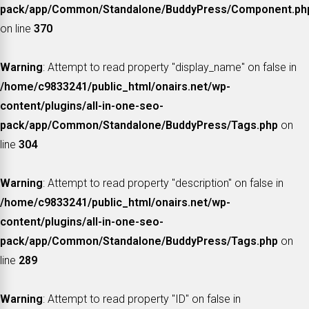
pack/app/Common/Standalone/BuddyPress/Component.ph
on line
370
Warning
: Attempt to read property "display_name" on false in
/home/c9833241/public_html/onairs.net/wp-
content/plugins/all-in-one-seo-
pack/app/Common/Standalone/BuddyPress/Tags.php
on
line
304
Warning
: Attempt to read property "description" on false in
/home/c9833241/public_html/onairs.net/wp-
content/plugins/all-in-one-seo-
pack/app/Common/Standalone/BuddyPress/Tags.php
on
line
289
Warning
: Attempt to read property "ID" on false in