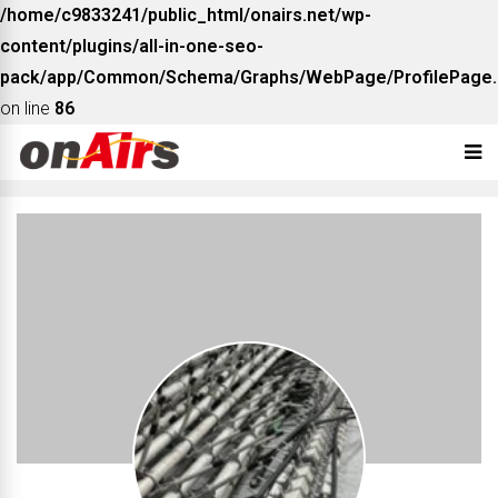
/home/c9833241/public_html/onairs.net/wp-
content/plugins/all-in-one-seo-
pack/app/Common/Schema/Graphs/WebPage/ProfilePage.
on line
86