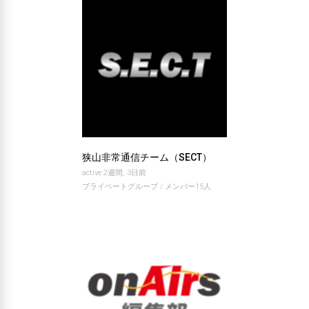
ン
バ
ー
の
グ
ル
狭山非常通信チーム（SECT）
active 2週間, 3日前
ー
プライベートグループ / メンバー15人
プ