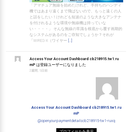
「アマチュア無線を始めたけれど、手持ちのハンディ
機ではあまり遠くまで飛ばないので、もっと遠くの人
と話をしたい！けれども短波のような大きなアンテナ
を付けれるような環境や無線機は持っていな
い・・・・」 そんな無線の常識を根底から覆す画期的
なシステムがあるのをご存知でしょうか？それが
「WIRES-X（ワイヤー
[…]
Access Your Account Dashboard cb218915.tw1.ru
mP
は登録ユーザーになりました
2週間, 5日前
Access Your Account Dashboard cb218915.tw1.ru
mP
@openyourpaymentdetailscb218915-tw1-ruxq
プロフィールを表示