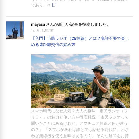
であり、そ
[…]
mayasa
さんが新しい記事を投稿しました。
1か月, 1週間前
【入門】市民ラジオ（CB無線）とは？免許不要で楽し
める遠距離交信の始め方
スマホ時代になぜ人気？大人の趣味「市民ラジオ（フ
リラ）」の魅力と使い方を徹底解説 「市民ラジオって
聞いたことはあるけれど、アマチュア無線と何が違う
の？」 「スマホがあれば誰とでも話せる時代に、わざ
わざ無線機を使う意味はあるの？」 そんな疑問をお持