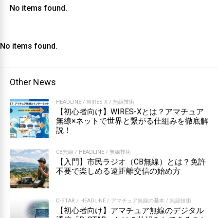
No items found.
No items found.
Other News
HEADLINE
/
WIRES-X
/
無線技術
【初心者向け】WIRES-Xとは？アマチュア
無線×ネットで世界と繋がる仕組みを徹底解
説！
CB無線
/
HEADLINE
/
無線技術
【入門】市民ラジオ（CB無線）とは？免許
不要で楽しめる遠距離交信の始め方
D-STAR
/
HEADLINE
/
アマチュア無線の基本
/
無線技術
【初心者向け】アマチュア無線のデジタル