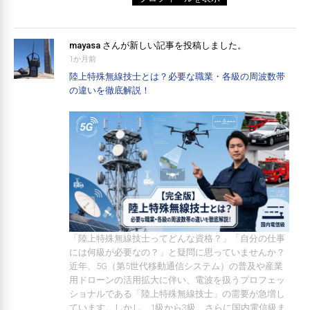
mayasa
さんが新しい記事を投稿しました。
1か月前
陸上特殊無線技士とは？必要な職業・各級の周波数帯
の違いを徹底解説！
「陸上特殊無線技士ってどんな資格？」「自分の仕事
には何級が必要なの？」と疑問に思っていませんか？
近年、5G（第5世代移動通信システム）の普及や産業
用ドローンの活用拡大に伴い、電波を扱うプロフェッ
ショナルである「陸上特殊無線技士」の需要が急増し
ています。しかし、1級から3級、さらに国内電信級ま