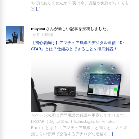
ちではありませんか？ 実は今、資格や免許がなくても
楽
[…]
mayasa
さんが新しい記事を投稿しました。
1か月, 1週間前
【初心者向け】アマチュア無線のデジタル通信「D-
STAR」とは？仕組みとできることを徹底解説！
※ページ末尾に専門用語の解説を用意してあります。
D-STAR（Digital Smart Technologies for Amateur
Radio）とは？ 「アマチュア無線」と聞くと、ノイズ
混じりの音声で交信するアナログな通信を
[…]