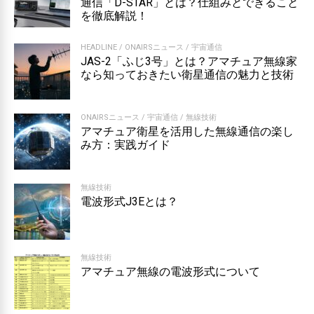
通信「D-STAR」とは？仕組みとできること
を徹底解説！
HEADLINE
/
ONAIRSニュース
/
宇宙通信
JAS-2「ふじ3号」とは？アマチュア無線家
なら知っておきたい衛星通信の魅力と技術
ONAIRSニュース
/
宇宙通信
/
無線技術
アマチュア衛星を活用した無線通信の楽し
み方：実践ガイド
無線技術
電波形式J3Eとは？
無線技術
アマチュア無線の電波形式について