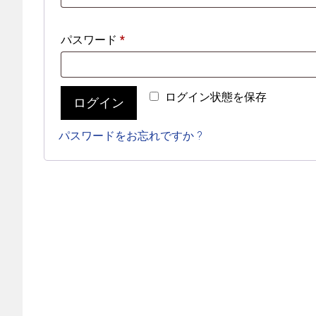
必
パスワード
*
須
A
ログイン状態を保存
ログイン
l
t
パスワードをお忘れですか ?
e
r
n
a
t
i
v
e
: