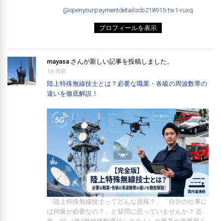
@openyourpaymentdetailscb218915-tw1-ruxq
プロフィールを表示
mayasa
さんが新しい記事を投稿しました。
1か月前
陸上特殊無線技士とは？必要な職業・各級の周波数帯の
違いを徹底解説！
「陸上特殊無線技士ってどんな資格？」「自分の仕事に
は何級が必要なの？」と疑問に思っていませんか？ 近