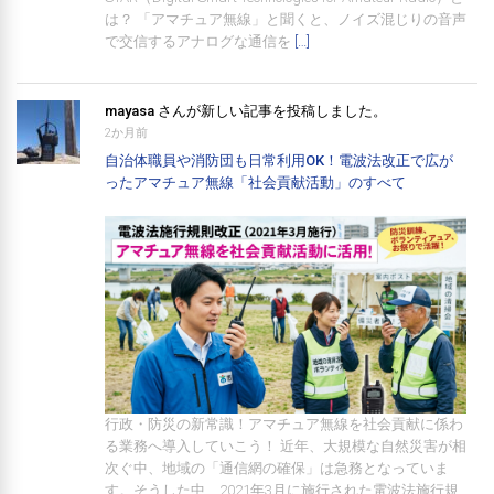
は？ 「アマチュア無線」と聞くと、ノイズ混じりの音声
で交信するアナログな通信を
[…]
mayasa
さんが新しい記事を投稿しました。
2か月前
自治体職員や消防団も日常利用OK！電波法改正で広が
ったアマチュア無線「社会貢献活動」のすべて
行政・防災の新常識！アマチュア無線を社会貢献に係わ
る業務へ導入していこう！ 近年、大規模な自然災害が相
次ぐ中、地域の「通信網の確保」は急務となっていま
す。そうした中、2021年3月に施行された電波法施行規