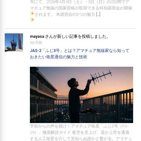
市にて、2026年4月4日（土）・5日（日）の2日間でア
マチュア無線の国家資格が取得できる特別講習会が開催
されます。
本講習会の3つの魅力
[…]
mayasa
さんが新しい記事を投稿しました。
6か月前
JAS-2「ふじ3号」とは？アマチュア無線家なら知って
おきたい衛星通信の魅力と技術
宇宙からの声を聴け！アマチュア衛星「ふじ3号（FO-
29）」徹底解説ガイド 夜空を見上げ、遥か上空を通過
する人工衛星を介して見知らぬ誰かと繋がる。アマチュ