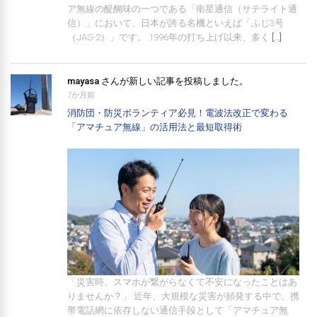
ア無線の醍醐味の一つである「衛星通信（サテライト通
信）」において、日本が誇る名機といえば「ふじ3号
（JAS-2）」です。 1996年の打ち上げ以来、多く
[…]
mayasa
さんが新しい記事を投稿しました。
7か月前
消防団・防災ボランティア必見！電波法改正で変わる
「アマチュア無線」の活用法と最短取得術
「災害時、スマホが繋がらなくて不安になったことはあ
りませんか？」 近年、大規模な災害が頻発する中で、携
帯電話網に依存しない通信手段として「アマチュア無