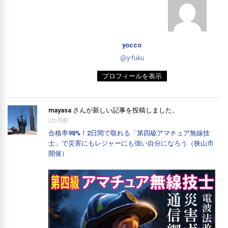
yocco
@y-fuku
プロフィールを表示
mayasa
さんが新しい記事を投稿しました。
2か月前
合格率98%！2日間で取れる「第四級アマチュア無線技
士」で災害にもレジャーにも強い自分になろう（狭山市
開催）