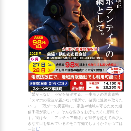
「繋がらない」不安を解消する、一生モノの国家資格
「スマホの電波が届かない場所で、確実に連絡を取りた
い…」 「万が一の災害時に、家族や地域を守るための通
信手段が欲しい…」 そんな悩みをお持ちの方に朗報で
す。実は今、「アマチュア無線」が世代を超えて再び大
きな注目を集めているのをご存知でしょうか？かつては
一部
[…]