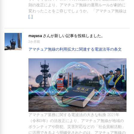
則の改正により、アマチュア無線の運用ルールが劇的に
変わったことをご存じでしょうか。 「アマチュア無線は
[…]
mayasa
さんが新しい記事を投稿しました。
2か月前
アマチュア無線の利用拡大に関連する電波法等の条文
アマチュア業務に関する電波法の大きな転換 2021年
（令和3年）の法改正により、アマチュア無線が地域の
ボランティアや防犯、災害対応などの「社会貢献活動」
に活用できるよう明確化されたのは、アマチュア無線の