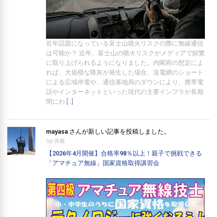
近年話題になっている富士山噴火リスクの際に無線通信
は可能か？ 近年、富士山の噴火リスクがメディアで頻繁
に取り上げられるようになりました。内閣府の想定によ
れば、大規模な降灰が発生した場合、送電網のショート
による広域停電や、通信基地局のダウンにより、携帯電
話やインターネットといった現代の主要インフラが長期
間にわ
[…]
mayasa
さんが新しい記事を投稿しました。
5か月前
【2026年4月開催】合格率98％以上！親子で挑戦できる
「アマチュア無線」国家資格取得講習会