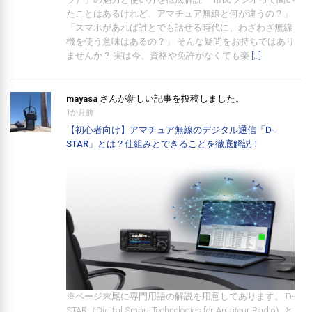
たことはあるけれど、アマチュア無線と何が違うの？」
「スマホがあれば誰とでも話せる時代に、わざわざ無線
機を使う意味はあるの？」 そんな疑問をお持ちではあり
ませんか？ 実は今、資格や免許がなくても楽
[…]
mayasa
さんが新しい記事を投稿しました。
1か月前
【初心者向け】アマチュア無線のデジタル通信「D-
STAR」とは？仕組みとできることを徹底解説！
※ページ末尾に専門用語の解説を用意してあります。 D-
STAR（Digital Smart Technologies for Amateur Radio）と