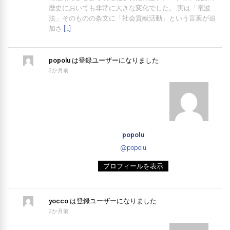
歴史においても非常に大きな変化でした。 実は「電波
法」そのものの条文に「社会貢献活動」という言葉が追
加さ
[…]
popolu
は登録ユーザーになりました
2か月前
popolu
@popolu
プロフィールを表示
yocco
は登録ユーザーになりました
2か月前