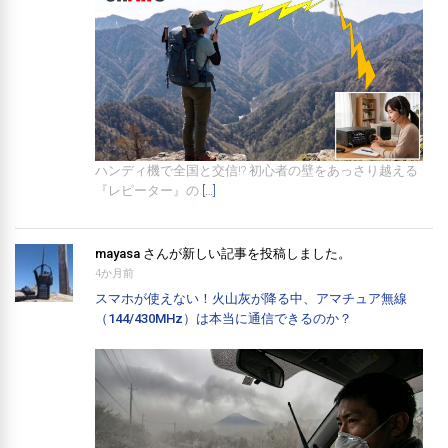
ハンディ機で全国と交信!? 初心者の壁をあっさり越える
『レピーター』の
[…]
mayasa
さんが新しい記事を投稿しました。
4か月前
スマホが使えない！火山灰が降る中、アマチュア無線
（144/430MHz）は本当に通信できるのか？