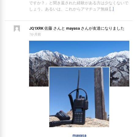
ですか？」と聞き返された経験がある方は少なくないで
しょう。あるいは、これからアマチュア無線
[…]
JQ1XRK 佐藤
さんと
mayasa
さんが友達になりました
7か月前
mayasa