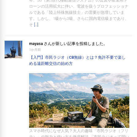
年、5G（第5世代移動通信システム）の普及や産業用ド
ローンの活用拡大に伴い、電波を扱うプロフェッショナ
ルである「陸上特殊無線技士」の需要が急増していま
す。しかし、1級から3級、さらに国内電信級まであり、
そ
[…]
mayasa
さんが新しい記事を投稿しました。
1か月前
【入門】市民ラジオ（CB無線）とは？免許不要で楽し
める遠距離交信の始め方
スマホ時代になぜ人気？大人の趣味「市民ラジオ（フリ
ラ）」の魅力と使い方を徹底解説 「市民ラジオって聞い