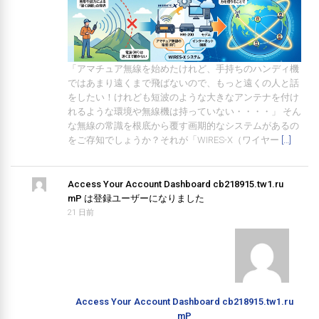
「アマチュア無線を始めたけれど、手持ちのハンディ機
ではあまり遠くまで飛ばないので、もっと遠くの人と話
をしたい！けれども短波のような大きなアンテナを付け
れるような環境や無線機は持っていない・・・・」 そん
な無線の常識を根底から覆す画期的なシステムがあるの
をご存知でしょうか？それが「WIRES-X（ワイヤー
[…]
Access Your Account Dashboard cb218915.tw1.ru
mP
は登録ユーザーになりました
21 日前
Access Your Account Dashboard cb218915.tw1.ru
mP