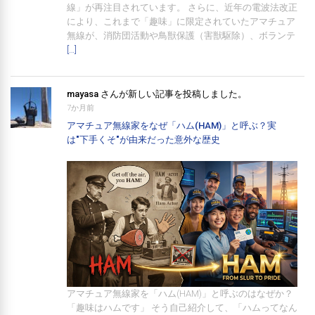
線」が再注目されています。 さらに、近年の電波法改正
により、これまで「趣味」に限定されていたアマチュア
無線が、消防団活動や鳥獣保護（害獣駆除）、ボランテ
[…]
mayasa
さんが新しい記事を投稿しました。
7か月前
アマチュア無線家をなぜ「ハム(HAM)」と呼ぶ？実
は"下手くそ"が由来だった意外な歴史
アマチュア無線家を「ハム(HAM)」と呼ぶのはなぜか？
「趣味はハムです」 そう自己紹介して、「ハムってなん