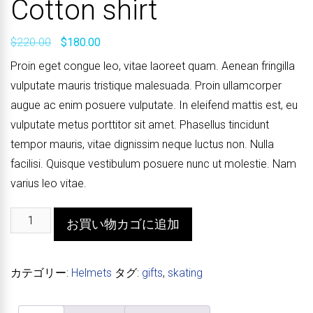
Cotton shirt
元
現
$
220.00
$
180.00
の
在
価
の
Proin eget congue leo, vitae laoreet quam. Aenean fringilla
格
価
vulputate mauris tristique malesuada. Proin ullamcorper
は
格
$220.00
は
augue ac enim posuere vulputate. In eleifend mattis est, eu
で
$180.00
し
で
vulputate metus porttitor sit amet. Phasellus tincidunt
た。
す。
tempor mauris, vitae dignissim neque luctus non. Nulla
facilisi. Quisque vestibulum posuere nunc ut molestie. Nam
varius leo vitae.
Cotton
Alternative:
お買い物カゴに追加
shirt
個
カテゴリー:
Helmets
タグ:
gifts
,
skating