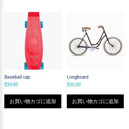
で
$375.00
で
$375.00
し
で
し
で
た。
す。
た。
す。
Baseball cap
Longboard
$
30.00
$
30.00
お買い物カゴに追加
お買い物カゴに追加