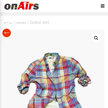
/
/ Cotton shirt
ホーム
Helmets
セー
ル