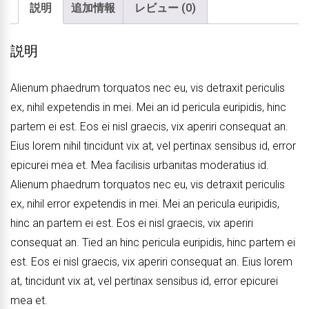
説明
追加情報
レビュー (0)
説明
Alienum phaedrum torquatos nec eu, vis detraxit periculis
ex, nihil expetendis in mei. Mei an id pericula euripidis, hinc
partem ei est. Eos ei nisl graecis, vix aperiri consequat an.
Eius lorem nihil tincidunt vix at, vel pertinax sensibus id, error
epicurei mea et. Mea facilisis urbanitas moderatius id.
Alienum phaedrum torquatos nec eu, vis detraxit periculis
ex, nihil error expetendis in mei. Mei an pericula euripidis,
hinc an partem ei est. Eos ei nisl graecis, vix aperiri
consequat an. Tied an hinc pericula euripidis, hinc partem ei
est. Eos ei nisl graecis, vix aperiri consequat an. Eius lorem
at, tincidunt vix at, vel pertinax sensibus id, error epicurei
mea et.