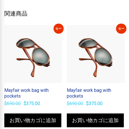
関連商品
セー
セー
ル
ル
Mayfair work bag with
Mayfair work bag with
pockets
pockets
元
現
元
現
$
690.00
$
375.00
$
690.00
$
375.00
の
在
の
在
価
の
価
の
格
価
格
価
お買い物カゴに追加
お買い物カゴに追加
は
格
は
格
$690.00
は
$690.00
は