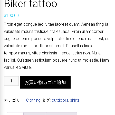
Biker tattoo
$
100.00
Proin eget congue leo, vitae laoreet quam. Aenean fringilla
vulputate mauris tristique malesuada. Proin ullamcorper
augue ac enim posuere vulputate. In eleifend mattis est, eu
vulputate metus porttitor sit amet. Phasellus tincidunt
tempor mauris, vitae dignissim neque luctus non. Nulla
facilisi. Quisque vestibulum posuere nunc ut molestie. Nam
varius leo vitae.
Biker
Alternative:
お買い物カゴに追加
tattoo
個
カテゴリー:
Clothing
タグ:
outdoors
,
shirts