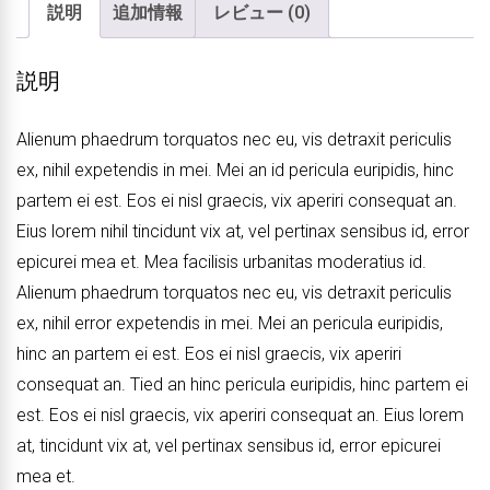
説明
追加情報
レビュー (0)
説明
Alienum phaedrum torquatos nec eu, vis detraxit periculis
ex, nihil expetendis in mei. Mei an id pericula euripidis, hinc
partem ei est. Eos ei nisl graecis, vix aperiri consequat an.
Eius lorem nihil tincidunt vix at, vel pertinax sensibus id, error
epicurei mea et. Mea facilisis urbanitas moderatius id.
Alienum phaedrum torquatos nec eu, vis detraxit periculis
ex, nihil error expetendis in mei. Mei an pericula euripidis,
hinc an partem ei est. Eos ei nisl graecis, vix aperiri
consequat an. Tied an hinc pericula euripidis, hinc partem ei
est. Eos ei nisl graecis, vix aperiri consequat an. Eius lorem
at, tincidunt vix at, vel pertinax sensibus id, error epicurei
mea et.