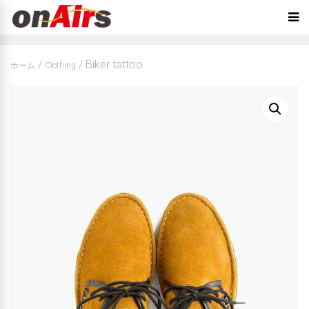
/
/ Biker tattoo
ホーム
Clothing