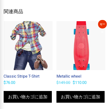
関連商品
セー
ル
Classic Stripe T-Shirt
Metallic wheel
元
現
$
76.00
$
149.00
$
110.00
の
在
価
の
格
価
お買い物カゴに追加
お買い物カゴに追加
は
格
$149.00
は
で
$110.00